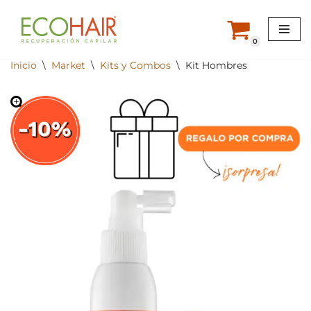
Saltar
0
al
Inicio
\
Market
\
Kits y Combos
\
Kit Hombres
contenido